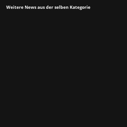
Weitere News aus der selben Kategorie
Wir geben mit Mandragora Whispers of the
Witch Tree den Erfolg des größten Online-
Preview-Events in der
Unternehmensgeschichte bekannt:
Mandragora: Die exklusive digitale Preview,
veranstaltet von Knights Peak, brachte über
100 Gaming-Redakteure aus der ganzen Welt...