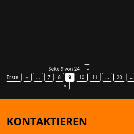
2013 und wechselte 2017 in die Gaming-
Branche, wo er seine erste PR-Rolle übernahm.
Seitdem hat Mateusz einen reichen
Erfahrungsschatz...
Seite 9 von 24
«
Erste
«
...
7
8
9
10
11
...
20
...
»
KONTAKTIEREN