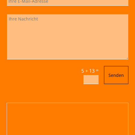
=
5 + 13
Senden