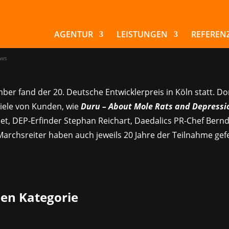
 Deutscher
wicklerpreis
AGENTUR
LEISTUNGEN
REFEREN
ws
ber fand der 20. Deutsche Entwicklerpreis in Köln statt. D
piele von Kunden, wie
Duru – About Mole Rats
and Depressi
et, DEP-Erfinder Stephan Reichart, Daedalics PR-Chef Bern
archsreiter haben auch jeweils 20 Jahre der Teilnahme gefe
ben Kategorie