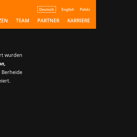
Deutsch
English
Polski
ZEN
TEAM
PARTNER
KARRIERE
ort wurden
on,
d Berheide
iert.