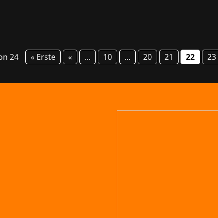
von 24
« Erste
«
...
10
...
20
21
22
23