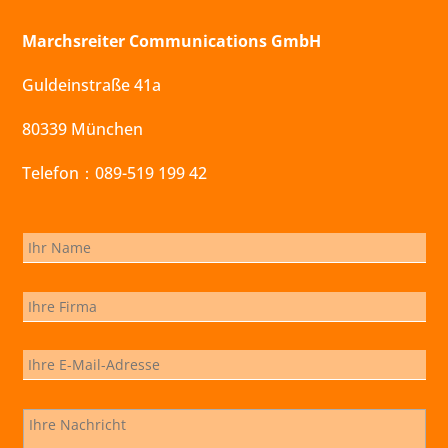
Marchsreiter Communications GmbH
Guldeinstraße 41a
80339 München
Telefon：089-519 199 42