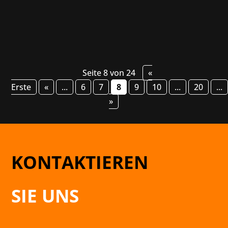
fesselnde Geschichte des vergessenen...
Seite 8 von 24
«
Erste
«
...
6
7
8
9
10
...
20
...
»
KONTAKTIEREN
SIE UNS