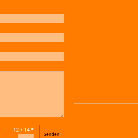
=
12 + 14
Senden