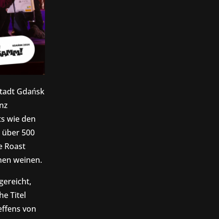
stadt Gdańsk
nz
ts wie den
 über 500
e Roast
hen weinen.
gereicht,
e Titel
ffens von