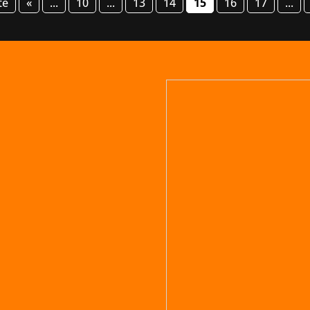
te
«
...
10
...
13
14
15
16
17
...