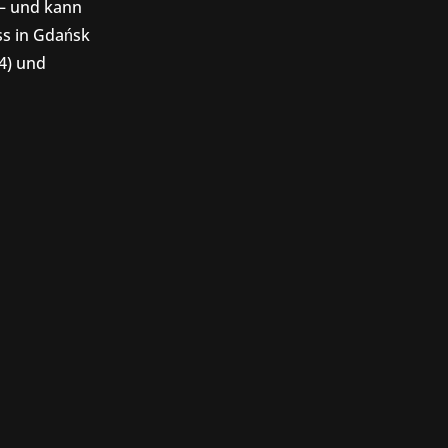
 – und kann
ss in Gdańsk
4) und