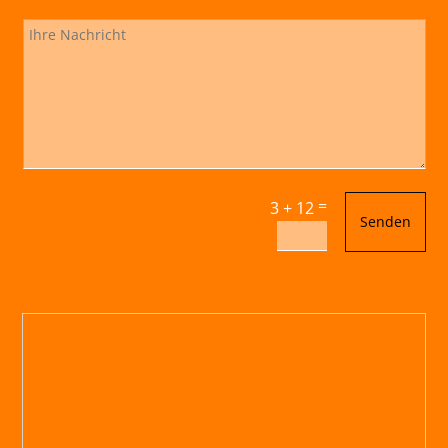
=
3 + 12
Senden