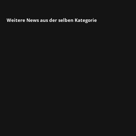
Weitere News aus der selben Kategorie
Atari dürfte vielen langjährigen Spielefans ein
Begriff sein – Das Unternehmen war in den
1980er-Jahren einer der größten Videospiel-
Entwickler, besonders im Arcade-Bereich.
Diese Stimmung greift Atari mit seinen neuen
Titeln wieder auf, dafür mit modernem Twist.