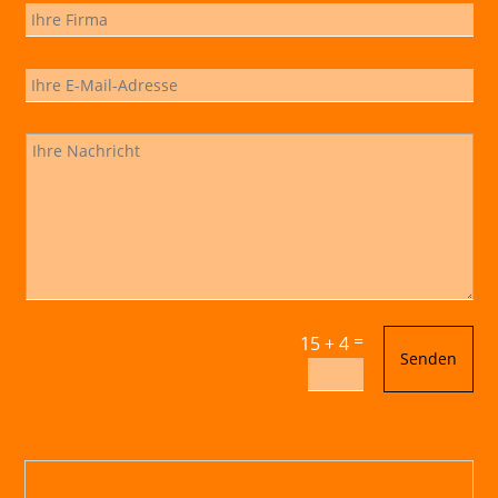
=
15 + 4
Senden