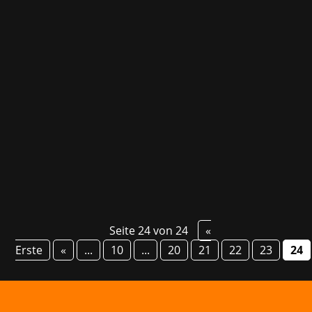
Lights out and away we go! Für die Saison 2021
unterstützen wir die Marke Ferrari in ihrer
Esport Series, die an den Erfolg der ersten
Saison im Jahr 2020 anknüpft.
Markenbotschafter ist Brendon Leigh, der
erste Formel-1-Esports-Champion –
mittlerweile echter...
Seite 24 von 24
«
Erste
«
...
10
...
20
21
22
23
24