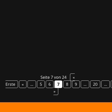
Virtual Reality-Headsets können nicht nur zum
Spielen sondern auch zum Lernen eingesetzt
werden: Das Münchner Studio VR-Dynamix
stellt in seiner virtuelle Zeitmaschine TimeLab
historische Ereignisse und Locations nach und
versetzt Nutzer nun mit dem neuesten...
Seite 7 von 24
«
Erste
«
...
5
6
7
8
9
...
20
...
»