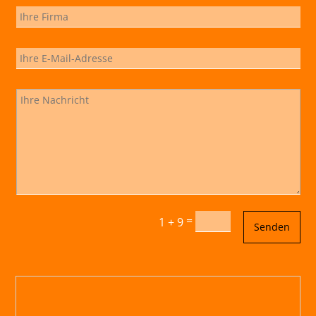
=
1 + 9
Senden