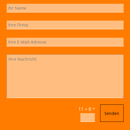
=
11 + 8
Senden