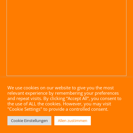
We use cookies on our website to give you the most
relevant experience by remembering your preferences
and repeat visits. By clicking “Accept All”, you consent to
the use of ALL the cookies. However, you may visit
"Cookie Settings" to provide a controlled consent.
Impressum
|
Datenschutz
|
AGB
| Website mit ♥ von
Cookie Einstellungen
Allen zustimmen
brandgrad° GmbH