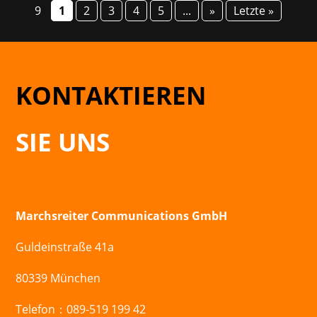
9
1
2
3
4
5
...
»
Letzte »
KONTAKTIEREN
SIE UNS
Marchsreiter Communications GmbH
Guldeinstraße 41a
80339 München
Telefon：089-519 199 42