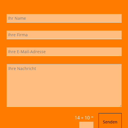
=
14 + 10
Senden