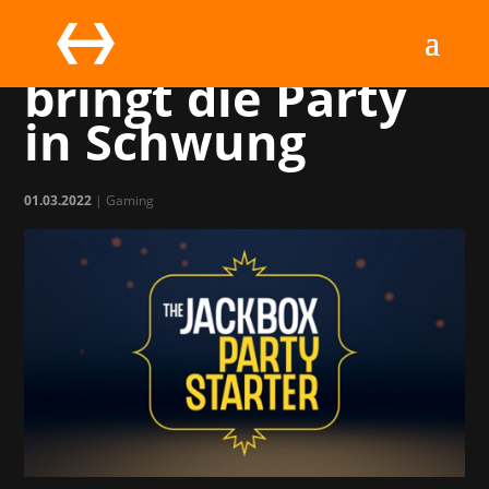
Jackbox Games
bringt die Party
in Schwung
01.03.2022
|
Gaming