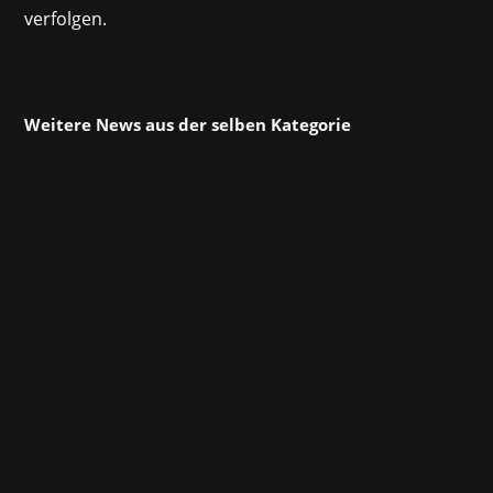
verfolgen.
Weitere News aus der selben Kategorie
Am Freitag, den 26. Juli, eröffnete
Digitalminister Dr. Fabian Mehring offiziell das
neue Zentrum für die bayerische
Spielebranche – die Gamerei. Ins Leben