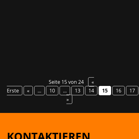
für den DACH-Raum betreut. Spieler schlüpfen
in die Rolle des verratenen Helden Khazan und
versuchen, die gegen ihn gerichtete
Verschwörung aufzuklären. The First
Berserker: Khazan...
Seite 15 von 24
«
Erste
«
...
10
...
13
14
15
16
17
»
KONTAKTIEREN