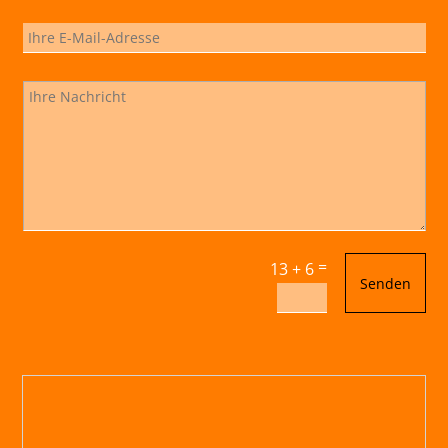
=
13 + 6
Senden