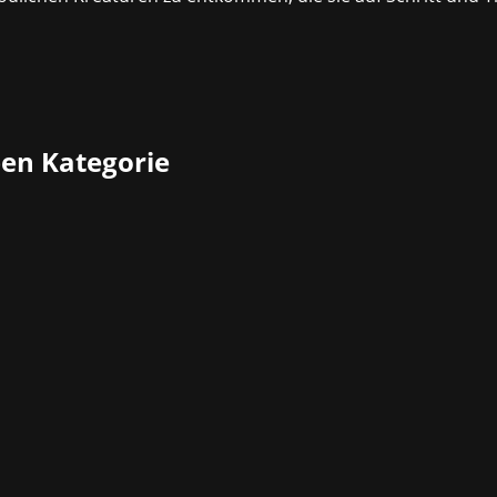
ben Kategorie
efans ein Begriff sein – Das Unternehmen war in den 1980er-
ch. Diese Stimmung greift Atari mit seinen neuen Titeln wi