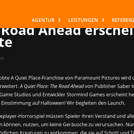
e, still, aber nicht
lich – A Quiet Place
AGENTUR
LEISTUNGEN
REFEREN
 Road Ahead erschei
te
ws
obte A Quiet Place-Franchise von Paramount Pictures wird 
rweitert.
A Quiet Place: The Road Ahead
von Publisher Saber I
ame Studios und Entwickler Stormind Games erscheint he
 Einstimmung auf Halloween! Wir begleiten den Launch.
eplayer-Horrorspiel müssen Spieler ihren Verstand und alle 
den können, nutzen, um keine Geräusche zu verursachen. Nur
tödlichen Kreaturen zu entkommen, die sie auf Schritt und Tr