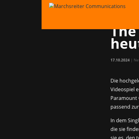
Leis
heim
The
heu
17.10.2024
|
Ne
Die hochgel
Videospiel e
Paramount G
passend zur
In dem Singl
die sie fin
sie es, den 