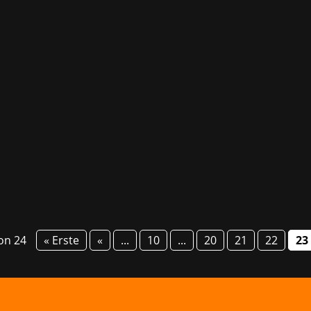
er Lotus Games hat mit dem atmosphärischen Singleplayer-Ti
n wird ein actionreiches Multiplayer-Erlebnis mit jeweils 33
von 24
« Erste
«
...
10
...
20
21
22
23