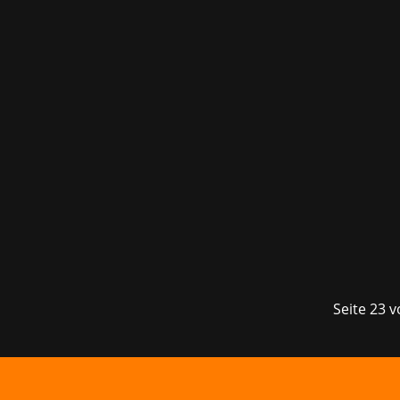
Der kanadische Spieleentwickler Thund
Das nächste Projekt des Studios hingege
Seite 23 