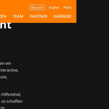
Deutsch
English
Polski
:
ZEN
TEAM
PARTNER
KARRIERE
nt
um ein
nteractive,
ute,
Hilfsmittel,
 so schaffen
itt