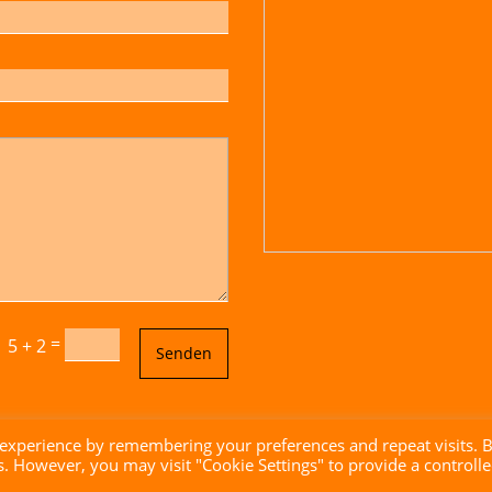
=
5 + 2
Senden
 experience by remembering your preferences and repeat visits. 
es. However, you may visit "Cookie Settings" to provide a controll
brandgrad° GmbH