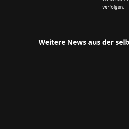
verfolgen.
Weitere News aus der sel
Atari dürfte vielen langjährigen Spiel
Entwickler, besonders im Arcade-Berei
Ab...