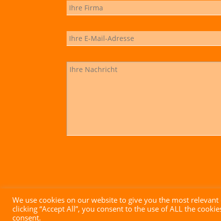
We use cookies on our website to give you the most relevant
clicking “Accept All”, you consent to the use of ALL the cooki
Impressum
|
Datenschutz
|
AGB
| Website mit ♥ von
consent.