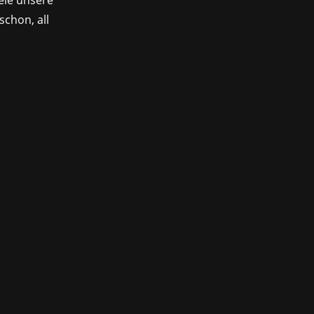
ele unsere
schon, all
utlich. Spieler errichten jetzt ganze
en. Mit neuen Features wie dem