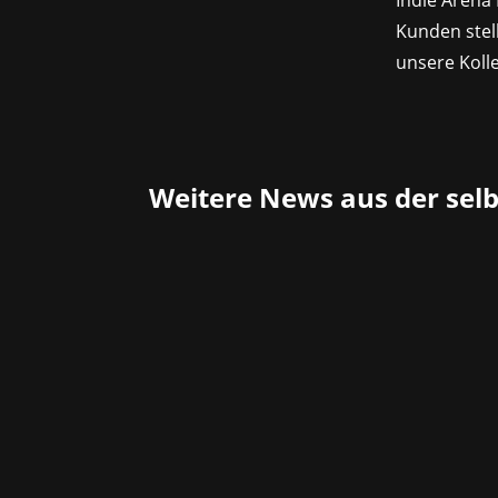
Indie Arena
Kunden stell
unsere Koll
Weitere News aus der sel
Frostpunk 2 von 11 bit studios baut au
Distrikte statt einzelner Gebäude un
Ratssaal...