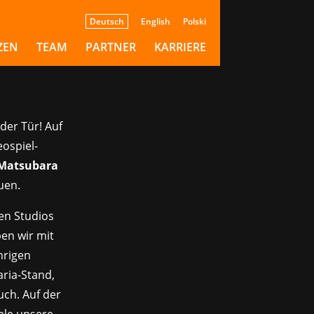
 der
Deutsch
English
Polski
ZEN
TEAM
PARTNER
KARRIERE
der Tür! Auf
ospiel-
 Matsubara
uen.
en Studios
en wir mit
hrigen
ria-Stand,
ch. Auf der