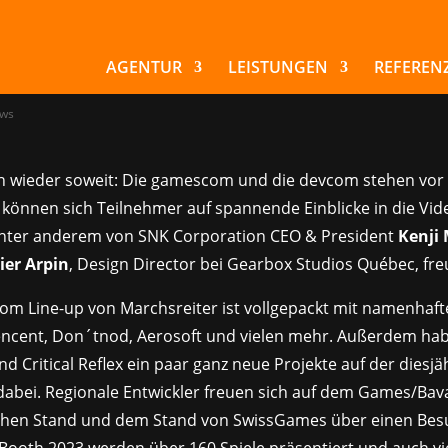
 gamescom steht vor
AGENTUR
LEISTUNGEN
REFEREN
ws
ich wieder soweit: Die gamescom und die devcom stehen vor 
können sich Teilnehmer auf spannende Einblicke in die Vide
nter anderem von SNK Corporation CEO & President
Kenji
ier Arpin
, Design Director bei Gearbox Studios Québec, fre
m Line-up von Marchsreiter ist vollgepackt mit namenhaft
Tencent, Don´tnod, Aerosoft und vielen mehr. Außerdem hab
 Critical Reflex ein paar ganz neue Projekte auf der diesjä
bei. Regionale Entwickler freuen sich auf dem Games/Bava
hen Stand und dem Stand von SwissGames über einen Besu