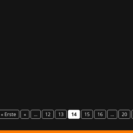
 wir mit dem Entwicklungsstudio Byterockers‘ aus Berlin
r bis dahin allerdings noch geheim ist! Das unangekündigte
« Erste
«
...
12
13
14
15
16
...
20