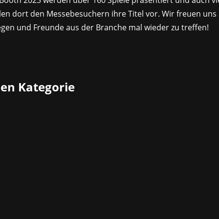
 Booth 2023 werden über 160 Spiele präsentiert und auch vi
en dort den Messebesuchern ihre Titel vor. Wir freuen uns 
egen und Freunde aus der Branche mal wieder zu treffen!
ben Kategorie
f dem Erfolg des Originals auf und erweitert das Gameplay de
d müssen politische Spannungen zwischen Fraktionen manag