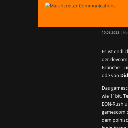
Die
Tür!
10.08.2023
|
Ne
Es ist endl
der devcom 
Branche – u
ode von
Did
Das gamesco
wie 11bit, 
EON-Rush und
gamescom da
dem polnisc