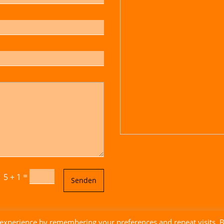
=
5 + 1
Senden
 experience by remembering your preferences and repeat visits. 