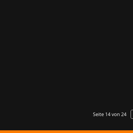
Im Rahmen der gamescom 2024 arbeiten
drei aufregende Titel, von denen eine
Köln...
Seite 14 von 24