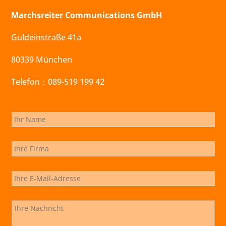
Marchsreiter Communications GmbH
Guldeinstraße 41a
80339 München
Telefon：089-519 199 42