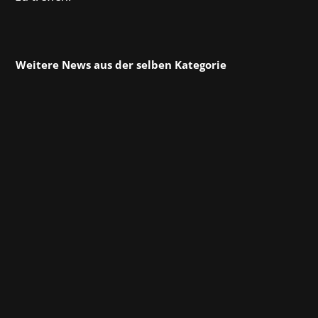
Weitere News aus der selben Kategorie
Am Wochenende fand die bayerische Gaming-
Messe GG Bavaria zum zweiten Mal statt – in
diesem Jahr in der Motorworld München. Am
17. und 18. Februar gab es das volle
Programm: Jede Menge Spiele, Einblicke und