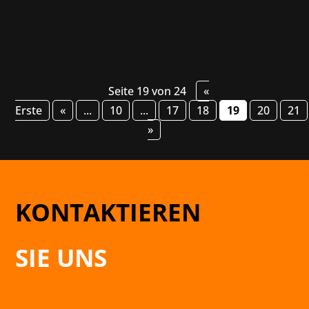
Seite 19 von 24
«
Erste
«
...
10
...
17
18
19
20
21
»
KONTAKTIEREN
SIE UNS