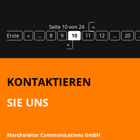
Seite 10 von 24
«
Erste
«
...
8
9
10
11
12
...
20
.
»
KONTAKTIEREN
SIE UNS
Marchsreiter Communications GmbH