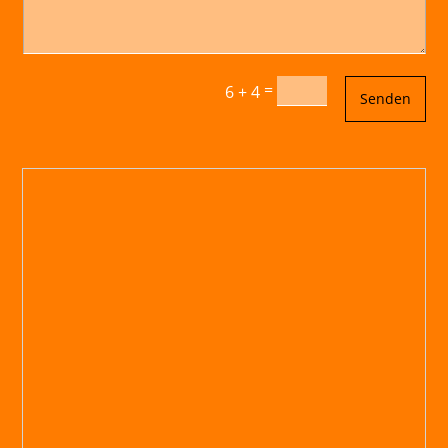
=
6 + 4
Senden