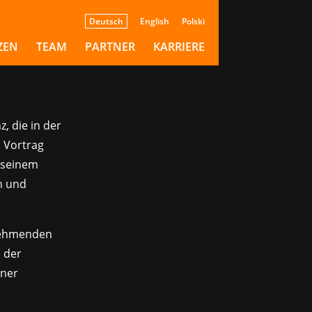
Deutsch
English
Polski
ZEN
TEAM
PARTNER
KARRIERE
, die in der
 Vortrag
 seinem
n und
lnehmenden
l der
iner