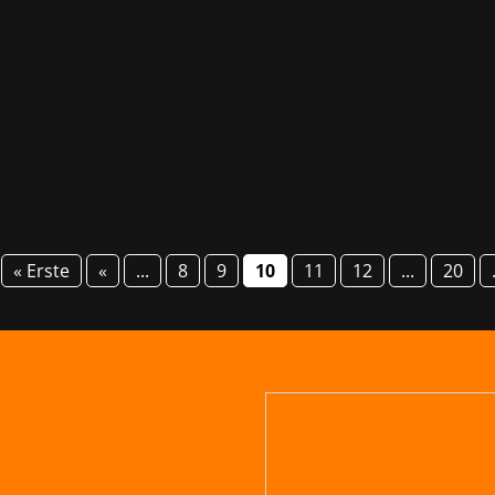
 lässt Spieler in eine dunkle und weitläufige Welt eintau
ssourcenmanagement abhängt. Das Spiel vermischt MMO-, S
« Erste
«
...
8
9
10
11
12
...
20