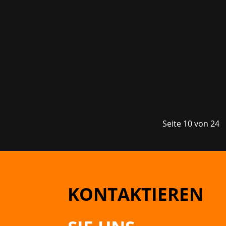
Der MMO-Shooter PIONER von GFA Games
Erkundung, Crafting und schlauem Re
spannende...
Seite 10 von 24
KONTAKTIEREN