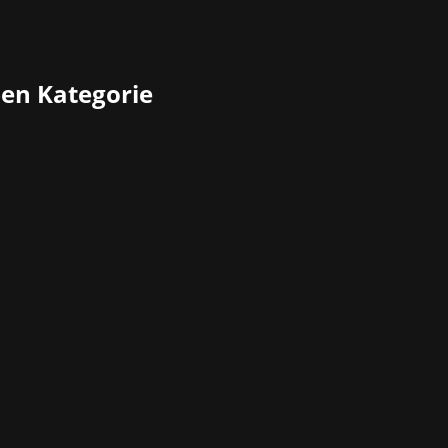
ben Kategorie
frohe Weihnachten und einen guten Rutsch ins Jahr 2025!