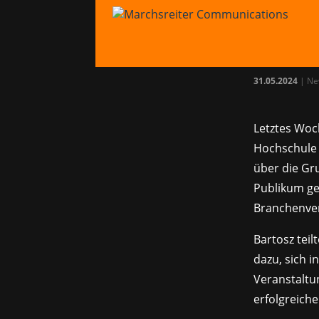
MC 
Con
31.05.2024
|
Ne
Letztes Woc
Hochschule 
über die Gr
Publikum ge
Branchenver
Bartosz tei
dazu, sich i
Veranstaltu
erfolgreich