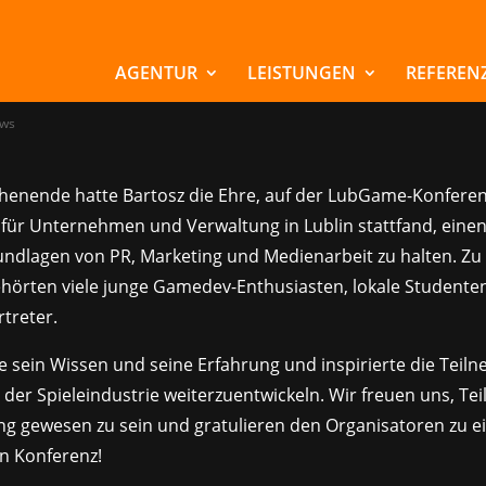
auf der LubGame
ference
AGENTUR
LEISTUNGEN
REFEREN
ws
henende hatte Bartosz die Ehre, auf der LubGame-Konferenz
für Unternehmen und Verwaltung in Lublin stattfand, einen
undlagen von PR, Marketing und Medienarbeit zu halten. Zu
hörten viele junge Gamedev-Enthusiasten, lokale Studente
treter.
lte sein Wissen und seine Erfahrung und inspirierte die Tei
n der Spieleindustrie weiterzuentwickeln. Wir freuen uns, Tei
ng gewesen zu sein und gratulieren den Organisatoren zu e
en Konferenz!