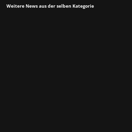
Weitere News aus der selben Kategorie
Welcome on board, Sebastian! Anfang des
Monats hat das Team von Marchsreiter
Verstärkung bekommen – der Dark Souls-Fan
hat in seinem Medien- und Kommunikations-
Studium in Passau die ausgeprägte
Leidenschaft für Videospiele in die Forschung
einfließen lassen und seine...