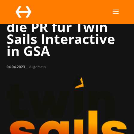
MC übernimmt
die PR für Twin
Sails Interactive
in GSA
04.04.2023
| Allgemein