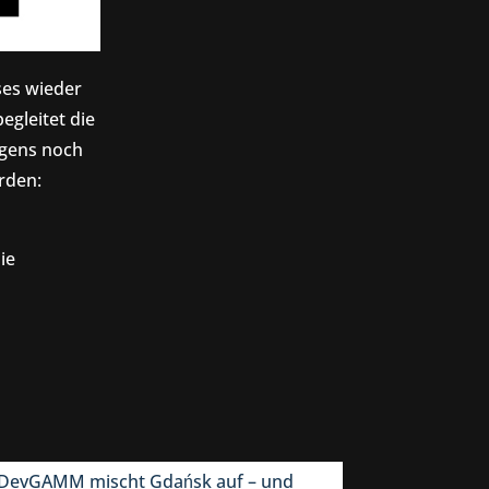
ses wieder
egleitet die
igens noch
rden:
ie