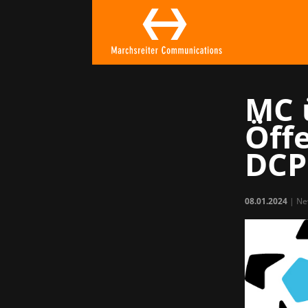
MC 
Öffe
DCP
08.01.2024
|
Ne