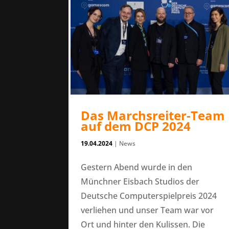
Das Marchsreiter-Team
auf dem DCP 2024
19.04.2024
|
News
Gestern Abend wurde in den
Münchner Eisbach Studios der
Deutsche Computerspielpreis 2024
verliehen und unser Team war vor
Ort und hinter den Kulissen. Die