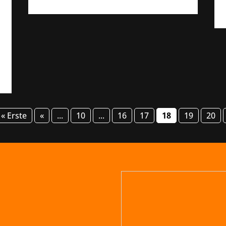
« Erste
«
...
10
...
16
17
18
19
20