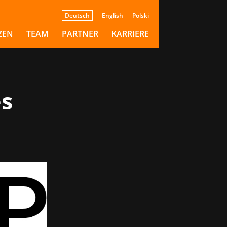
Deutsch
English
Polski
ZEN
TEAM
PARTNER
KARRIERE
es