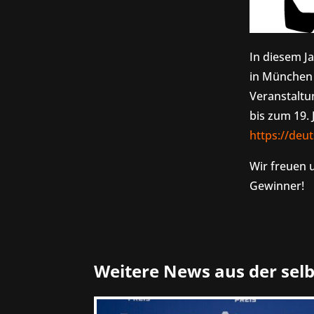
In diesem J
in München s
Veranstaltu
bis zum 19. 
https://deu
Wir freuen 
Gewinner!
Weitere News aus der sel