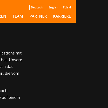
Deutsch
English
Polski
ZEN
TEAM
PARTNER
KARRIERE
cations mit
 hat. Unsere
uch das
is,
die vom
noch
nz auf einem