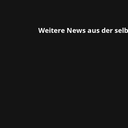
Weitere News aus der sel
20 Jahre Steam – 3 Jahre vor Gründung
in der Spieleindustrie verbracht hat. D