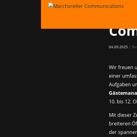
Meg
Mar
Com
04.09.2025
|
Ne
Wir freuen 
einer umfa
Aufgaben u
Gästeman
10. bis 12. 
Mit dieser 
breiteren Öf
der spannen