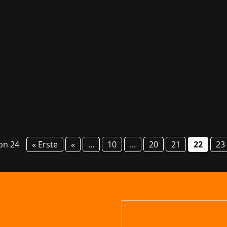
mescom und die devcom stehen vor der Tür! Auf der devcom
 unter anderem von SNK Corporation CEO & President Kenji 
von 24
« Erste
«
...
10
...
20
21
22
23