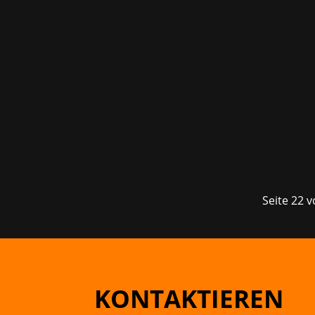
Es ist endlich wieder soweit: Die ga
Einblicke in die Videospiel-Branche -
Design...
Seite 22 
KONTAKTIEREN