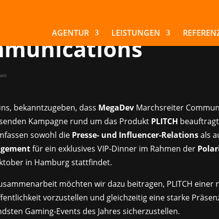
aDev setzt auf
chsreiter
AGENTUR
LEISTUNGEN
REFEREN
munications
ws
uns, bekanntzugeben, dass
MegaDev
Marchsreiter Communi
ssenden Kampagne rund um das Produkt
PLITCH
beauftragt
mfassen sowohl die
Presse- und Influencer-Relations
als a
agement
für ein exklusives VIP-Dinner im Rahmen der
Polar
Oktober in Hamburg stattfindet.
Zusammenarbeit möchten wir dazu beitragen, PLITCH einer 
fentlichkeit vorzustellen und gleichzeitig eine starke Präse
dsten Gaming-Events des Jahres sicherzustellen.