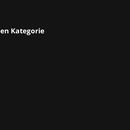
ben Kategorie
 der Agentur, aber nur 20 der insgesamt 34 Jahre, die uns
aher war er eingeladen, den Einfluss der Plattform auf die PR