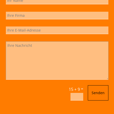
=
15 + 9
Senden