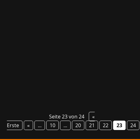
Der kanadische Spieleentwickler Thunder
Lotus Games hat mit dem atmosphärischen
Singleplayer-Titel Spiritfarer einen Hit
gelandet. Das nächste Projekt des Studios
hingegen wird ein actionreiches Multiplayer-
Erlebnis mit jeweils 33 Spielern, das Spielern
eine...
Seite 23 von 24
«
Erste
«
...
10
...
20
21
22
23
24