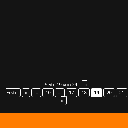
Deutschen Computerspielpreises wieder in
München statt und Marchsreiter ist nun ein
Teil davon! Unser Team begleitet die
Veranstaltung seit der kürzlich gestarteten
Einreichungsphase, die übrigens noch bis zum
19. Januar läuft....
Seite 19 von 24
«
Erste
«
...
10
...
17
18
19
20
21
»