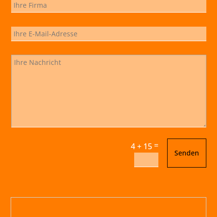
=
4 + 15
Senden