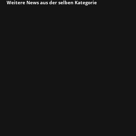
Weitere News aus der selben Kategorie
Das Open-World-Action-Adventure-Spiel
Crimson Desert von Pearl Abyss feiert seinen
erfolgreichen Launch und wir feiern mit! Seit
19. März um 23 Uhr können sich Spieler auf
ihre Reise quer durch den riesigen, nahtlos
verbundenen Kontinent Pywel begeben, um
die...