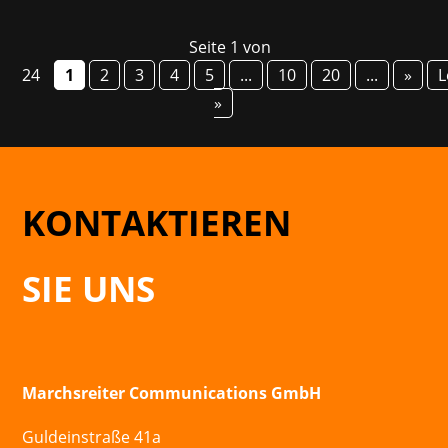
Seite 1 von
24
1
2
3
4
5
...
10
20
...
»
L
»
KONTAKTIEREN
SIE UNS
Marchsreiter Communications GmbH
Guldeinstraße 41a