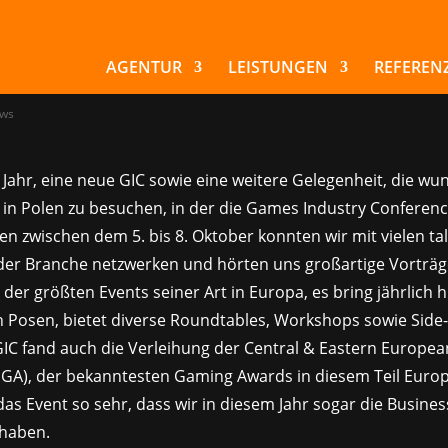
zwerken und fortbi
der GIC 2023
AGENTUR
LEISTUNGEN
REFEREN
ws
s Jahr, eine neue GIC sowie eine weitere Gelegenheit, die w
 in Polen zu besuchen, in der die Games Industry Conferenc
en zwischen dem 5. bis 8. Oktober konnten wir mit vielen ta
der Branche netzwerken und hörten uns großartige Vorträg
s der größten Events seiner Art in Europa, es bring jährlich
 Posen, bietet diverse Roundtables, Workshops sowie Side-
IC fand auch die Verleihung der Central & Eastern Europe
GA), der bekanntesten Gaming Awards in diesem Teil Europa
as Event so sehr, dass wir in diesem Jahr sogar die Busine
haben.