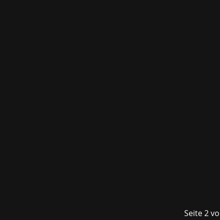
Bei den diesjährigen Game Awards wa
konnte außerdem die Trophäe in der Ka
auch...
Seite 2 v