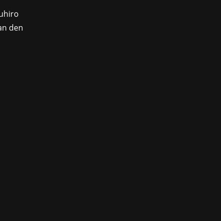
uhiro
an den
o bekannt, mit der die Crowdinvesting-
ht es Privatpersonen und