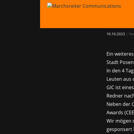
Net
auf 
10.10.2023
|
Ne
Ein weitere
Stadt Posen
In den 4 Tag
Leuten aus 
GIC ist eine
Redner nach
Neben der G
Awards (CEE
Wir mögen d
gesponsert 