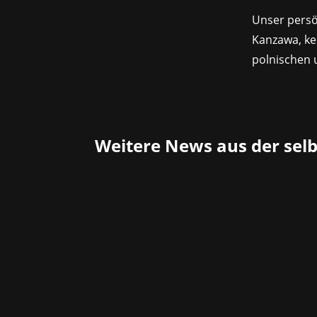
Unser persö
Kanzawa, ke
polnischen 
Weitere News aus der sel
Gamevestor gibt den erfolgreichen Abs
Plattform aus Frankreich für die Vide