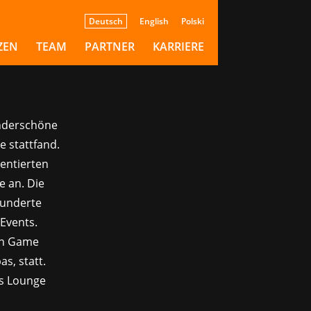
lden
Deutsch
English
Polski
ZEN
TEAM
PARTNER
KARRIERE
underschöne
e stattfand.
lentierten
e an. Die
 hunderte
Events.
an Game
s, statt.
ss Lounge