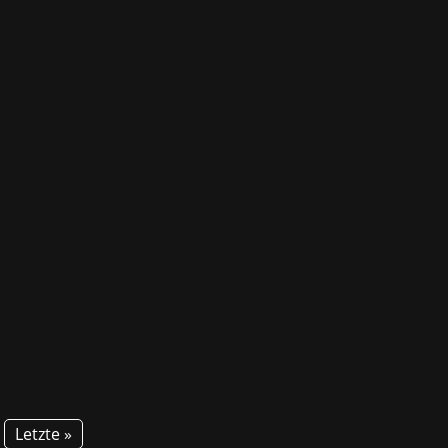
aiders von Embark Studios und Nexon
en der Preisvergabe gab es natürlich
Letzte »