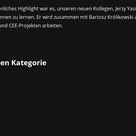
nliches Highlight war es, unseren neuen Kollegen, Jerzy Yas
nnen zu lernen. Er wird zusammen mit Bartosz Królikowski 
und CEE-Projekten arbeiten.
ben Kategorie
chluss einer Finanzierungsrunde in Höhe von 1 Million Eur
ospielbranche gestartet werden soll. Die Plattform ermöglic