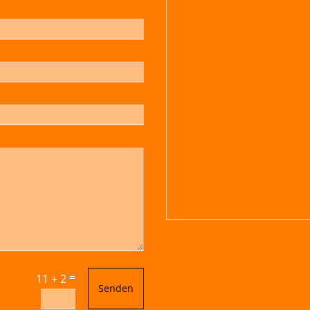
=
11 + 2
Senden