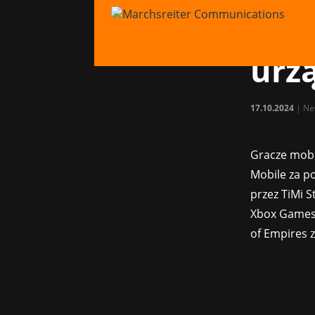
Age 
dos
urz
17.10.2024
|
Ne
Gracze mobi
Mobile za p
przez TiMi S
Xbox Games, 
of Empires 