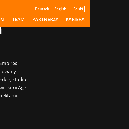
Deutsch
English
Polski
AM
TEAM
PARTNERZY
KARIERA
h
 Empires
acowany
 Edge, studio
ej serii Age
spektami.