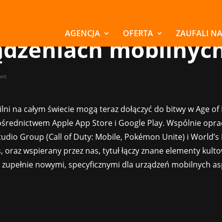
of Empires od teraz
tępne również na
AGENCJA
OFERTA
ZAUFALI N
ądzeniach mobilnyc
ws
lni na całym świecie mogą teraz dołączyć do bitwy w Age of
ośrednictwem Apple App Store i Google Play. Wspólnie opr
tudio Group (Call of Duty: Mobile, Pokémon Unite) i World’s
oraz wspierany przez nas, tytuł łączy znane elementy kultow
z zupełnie nowymi, specyficznymi dla urządzeń mobilnych a