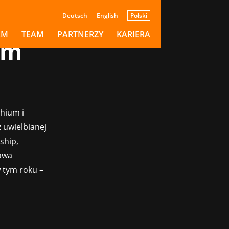
ewać
Deutsch
English
Polski
h
AM
TEAM
PARTNERZY
KARIERA
rm
hium i
 uwielbianej
ship,
owa
 tym roku –