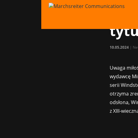
Fan
się
tyt
10.05.2024
|
Ne
Uwaga miłoś
wydawcę Min
serii Windst
otrzyma zre
odsłona, Wi
z XIII-wiecz