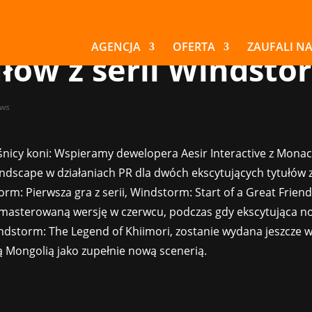
i koni mogą spodzi
 dwóch ekscytującyc
AGENCJA
OFERTA
ZAUFALI N
ułów z serii Windsto
ws
nicy koni: Wspieramy dewelopera Aesir Interactive z Monac
dscape w działaniach PR dla dwóch ekscytujących tytułów z
orm: Pierwsza gra z serii, Windstorm: Start of a Great Friend
masterowaną wersję w czerwcu, podczas gdy ekscytująca n
ndstorm: The Legend of Khiimori, zostanie wydana jeszcze w
ną Mongolią jako zupełnie nową scenerią.