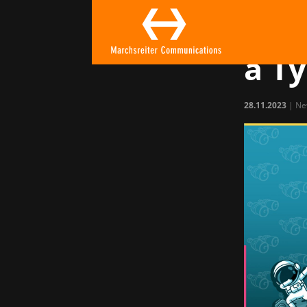
GG B
lut
a Ty
28.11.2023
|
Ne