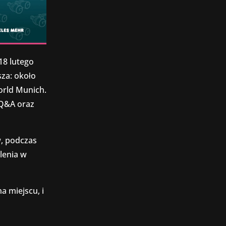
18 lutego
sza: około
orld Munich.
 Q&A oraz
w, podczas
lenia w
a miejscu, i