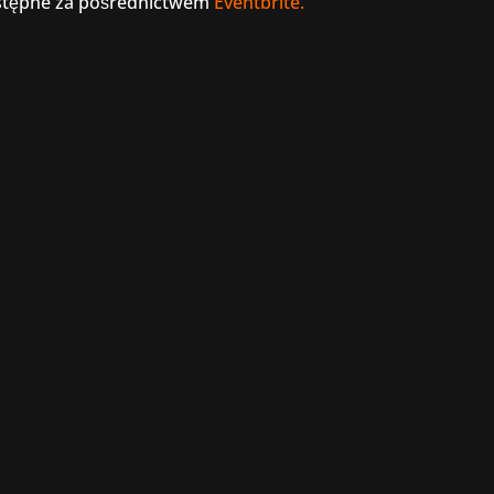
ostępne za pośrednictwem
Eventbrite
.