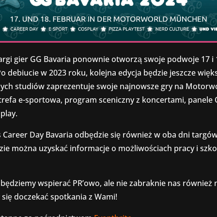
argi gier GG Bavaria ponownie otworzą swoje podwoje 17 i 
o debiucie w 2023 roku, kolejna edycja będzie jeszcze więk
nych studiów zaprezentuje swoje najnowsze gry na Motorw
strefa e-sportowa, program sceniczny z koncertami, panele
play.
 Career Day Bavaria odbędzie się również w oba dni targó
zie można uzyskać informacje o możliwościach pracy i szko
będziemy wspierać PR’owo, ale nie zabraknie nas również n
się doczekać spotkania z Wami!