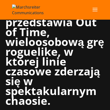
Manticore Games
przedstawia Out
of Time,
wieloosobową grę
roguelike, w
której linie
czasowe zderzają
się w
spektakularnym
chaosie.