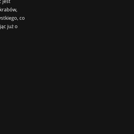
 jest
 krabów,
stkiego, co
ąc już o
s, w ubiegłym roku uruchomiło także
ugruntowaną pozycję w branży....