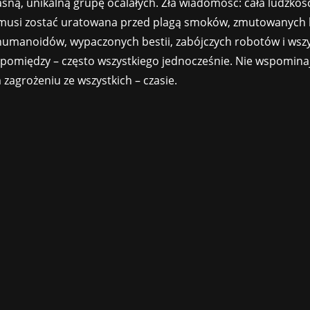
sną, unikalną grupę ocalałych. Zła wiadomość: cała ludzkość
 musi zostać uratowana przed plagą smoków, zmutowanych
humanoidów, wypaczonych bestii, zabójczych robotów i wszy
ę pomiędzy – często wszystkiego jednocześnie. Nie wspominaj
zagrożeniu ze wszystkich – czasie.
ędzy innymi z gier Payday oraz Brothers: A Tale of Two Son
zkiej Uppsali firma została założona w 1998 roku i posiada 