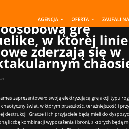
ticore Games
edstawia Out of Tim
AGENCJA
OFERTA
ZAUFALI N
loosobową grę
elike, w której linie
sowe zderzają się w
ktakularnym chaosi
ws
ames zaprezentowało swoją elektryzującą grę akcji typu ro
j chaotyczny świat, w którym przeszłość, teraźniejszość i prz
nej destrukcji. Gracze i ich przyjaciele będą mieli do dyspozyc
ną liczbę kombinacji wyposażenia i broni, z których będą m