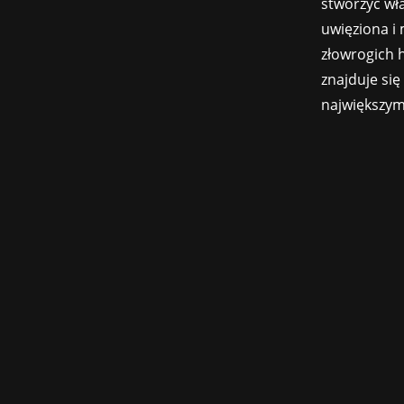
stworzyć wła
uwięziona i
złowrogich 
znajduje si
największym 
Szwedzkie studio Starbreeze, znane mi
dział wydawniczy. Pochodząca ze szwed