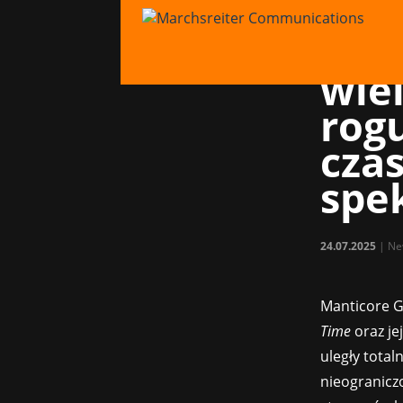
Man
prz
wie
rogu
cza
spe
24.07.2025
|
Ne
Manticore G
Time
oraz je
uległy total
nieograniczo