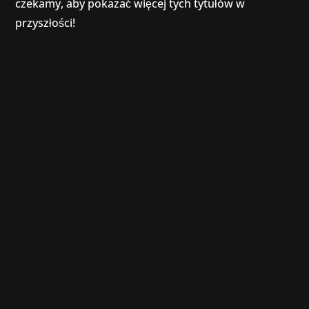
czekamy, aby pokazać więcej tych tytułów w
przyszłości!
W ubiegły weekend Bartosz miał przyjemność
przeprowadzić wykład na temat "Podstawy PR,
marketingu i relacji z mediami" podczas
konferencji LubGame Conference, która
odbyła się w gmachu Wyższej Szkoły
Przedsiębiorczości i Administracji w Lublinie.
Jego słuchaczami było...