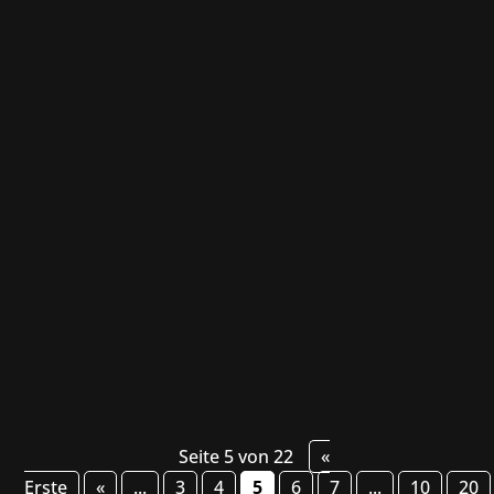
Developer Aesir Interactive i wydawca
Mindscape z przyjemnością ogłaszają, że ich
gra akcji z otwartym światem Windstorm: The
Legend of Khiimori będzie dostępna do
wypróbowania i zaprezentuje zupełnie nową
zawartość podczas tegorocznych targów
gamescom. Odwiedzający...
Seite 5 von 22
«
Erste
«
...
3
4
5
6
7
...
10
20