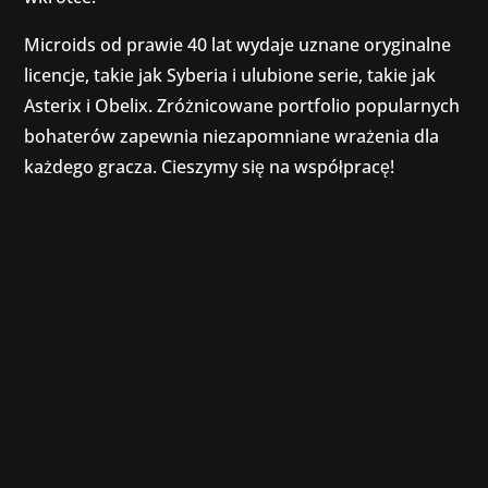
Microids od prawie 40 lat wydaje uznane oryginalne
licencje, takie jak Syberia i ulubione serie, takie jak
Asterix i Obelix. Zróżnicowane portfolio popularnych
bohaterów zapewnia niezapomniane wrażenia dla
każdego gracza. Cieszymy się na współpracę!
Jak co roku, część naszego zespołu będzie
obecna na targach gamescom w Kolonii w tym