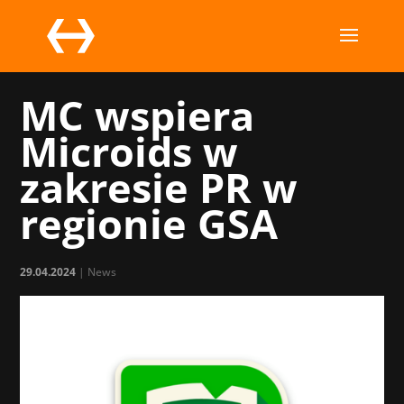
MC wspiera
Microids w
zakresie PR w
regionie GSA
29.04.2024
|
News