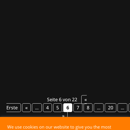
Hotel Architect oficjalnie otworzył swoje
podwoje we wtorek – chaotyczna i urocza gra
typu tycoon od Pathos Interactive i Wired
Productions jest już dostępna w ramach
wczesnego dostępu na Steamie! Wcielając się
w rolę ambitnego właściciela hotelu, gracze
budują...
Seite 6 von 22
«
Erste
«
...
4
5
6
7
8
...
20
...
»
We use cookies on our website to give you the most