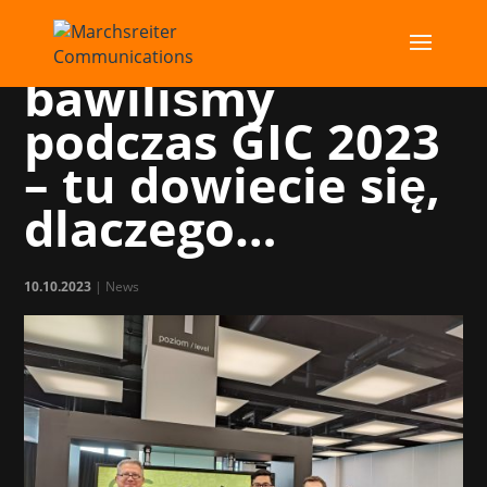
Świetnie się
bawiliśmy
podczas GIC 2023
– tu dowiecie się,
dlaczego…
10.10.2023
|
News