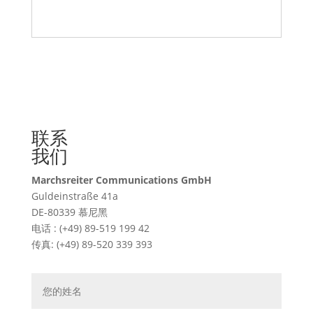
联系
我们
Marchsreiter Communications GmbH
Guldeinstraße 41a
DE-80339 慕尼黑
电话 : (+49) 89-519 199 42
传真: (+49) 89-520 339 393