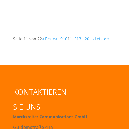
liczbę graczy: w ciągu pierwszych siedmiu dni
zarejestrowały się trzy miliony graczy, którzy...
Seite 11 von 22
« Erste
«
...
9
10
11
12
13
...
20
...
»
Letzte »
KONTAKTIEREN
SIE UNS
Marchsreiter Communications GmbH
Guldeinstraße 41a