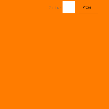
=
Prześlij
7 + 14