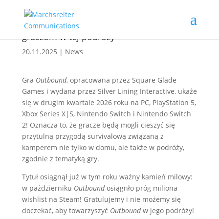
Outbound ukaże się w drugim kwartale
2026 roku, a my będziemy towarzyszyć
graczom w tej podróży
20.11.2025
|
News
Gra
Outbound
, opracowana przez Square Glade
Games i wydana przez Silver Lining Interactive, ukaże
się w drugim kwartale 2026 roku na PC, PlayStation 5,
Xbox Series X|S, Nintendo Switch i Nintendo Switch
2! Oznacza to, że gracze będą mogli cieszyć się
przytulną przygodą survivalową związaną z
kamperem nie tylko w domu, ale także w podróży,
zgodnie z tematyką gry.
Tytuł osiągnął już w tym roku ważny kamień milowy:
w październiku
Outbound
osiągnło próg miliona
wishlist na Steam! Gratulujemy i nie możemy się
doczekać, aby towarzyszyć
Outbound
w jego podróży!