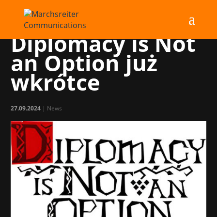
Pełna wersja gry
Diplomacy is Not
an Option już
wkrótce
27.09.2024
|
News