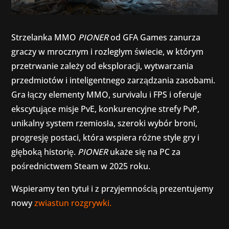
Strzelanka MMO
PIONER
od GFA Games zanurza
graczy w mrocznym i rozległym świecie, w którym
przetrwanie zależy od eksploracji, wytwarzania
przedmiotów i inteligentnego zarządzania zasobami.
Gra łączy elementy MMO, survivalu i FPS i oferuje
ekscytujące misje PvE, konkurencyjne strefy PvP,
unikalny system rzemiosła, szeroki wybór broni,
progresję postaci, która wspiera różne style gry i
głęboką historię.
PIONER
ukaże się na PC za
pośrednictwem Steam w 2025 roku.
Wspieramy ten tytuł i z przyjemnością prezentujemy
nowy
zwiastun rozgrywki.