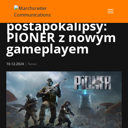
PR dla
postapokalipsy:
PIONER z nowym
gameplayem
10.12.2024
|
News