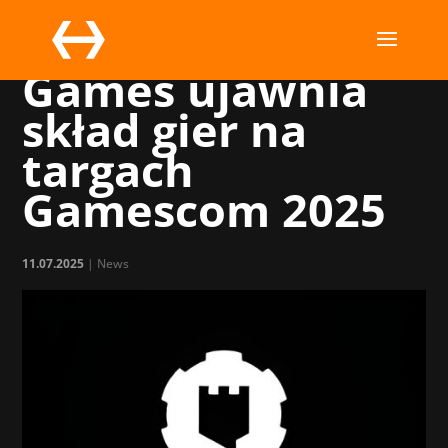
Wydawca Shiro
Games ujawnia
skład gier na
targach
Gamescom 2025
11.07.2025
|
News