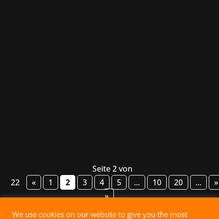
Wielu naszych klientów zostało
nominowanych do tegorocznych nagród
Game Awards, a gra ARC Raiders studia
Embark Studios i Nexon zdobyła statuetkę w
kategorii „Best Multiplayer” – gratulujemy!
Oprócz ceremonii wręczenia nagród miały
również miejsce liczne zapowiedzi, a...
Seite 2 von
22
«
1
2
3
4
5
...
10
20
...
»
»
We use cookies on our website to give you the most