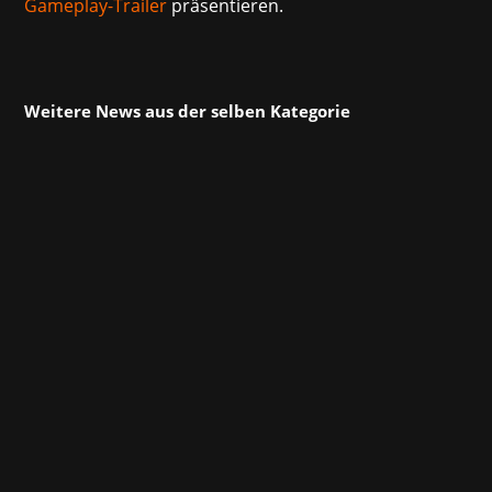
Gameplay-Trailer
präsentieren.
Weitere News aus der selben Kategorie
Das Marchsreiter-Team wünscht allen frohe
Weihnachten und einen guten Rutsch ins Jahr
2025!