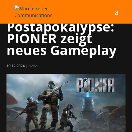
PR für die
Postapokalypse:
PIONER zeigt
neues Gameplay
10.12.2024
|
News