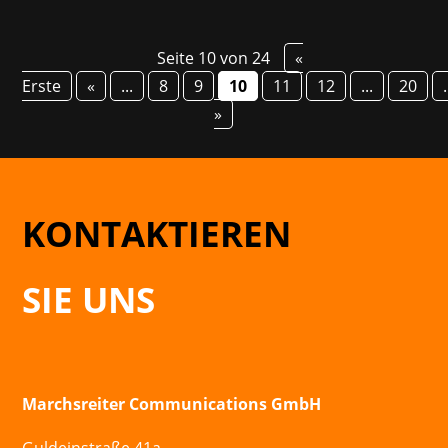
Seite 10 von 24
«
Erste
«
...
8
9
10
11
12
...
20
.
»
KONTAKTIEREN
SIE UNS
Marchsreiter Communications GmbH
Guldeinstraße 41a