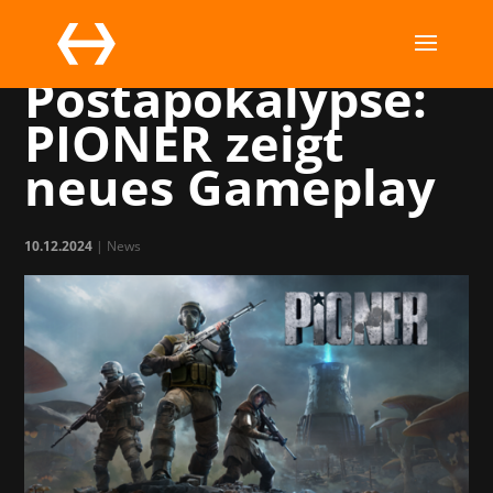
PR für die
Postapokalypse:
PIONER zeigt
neues Gameplay
10.12.2024
|
News