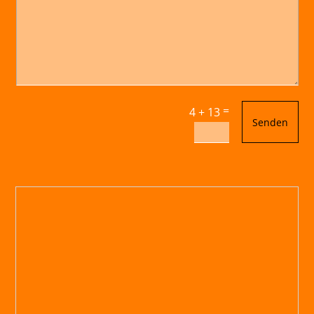
=
4 + 13
Senden