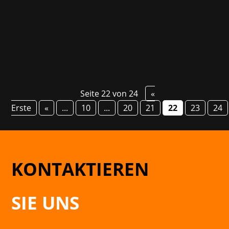
President Kenji Matsubara ode von Didier
Arpin, Design...
Seite 22 von 24
«
Erste
«
...
10
...
20
21
22
23
24
KONTAKTIEREN
SIE UNS