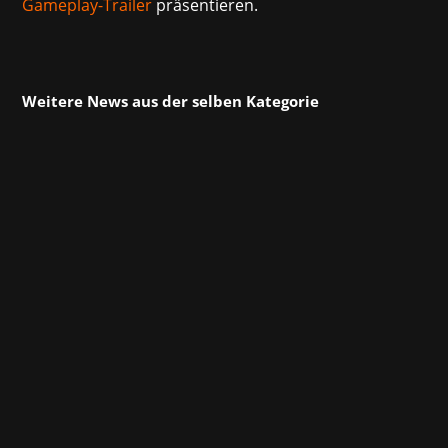
Gameplay-Trailer
präsentieren.
Weitere News aus der selben Kategorie
20 Jahre Steam – 3 Jahre vor Gründung der
Agentur, aber nur 20 der insgesamt 34 Jahre,
die unser Firmengründer Dieter Marchsreiter
in der Spieleindustrie verbracht hat. Daher war
er eingeladen, den Einfluss der Plattform auf