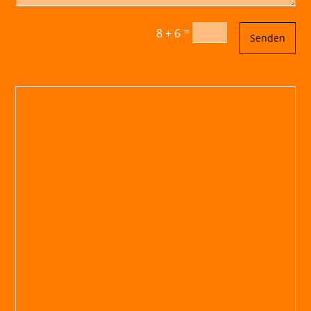
=
8 + 6
Senden