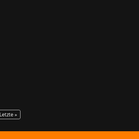
varia statt! Zum zweiten Mal lädt die
reer Space über Studiengänge und...
Letzte »