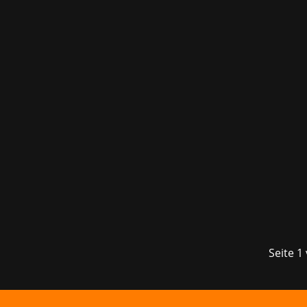
Vom 6. bis zum 8. März findet in dies
GG in die Kleine Olympiahalle ein, um 
Seite 1