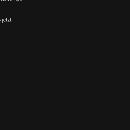
 jetzt
 Launch und wir feiern mit! Seit 19.
 Kontinent Pywel begeben, um die...