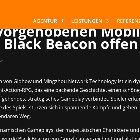
abregistrierungen fü
 vom Google Play St
AGENTUR
LEISTUNGEN
REFEREN
vorgehobenen Mobil
 Black Beacon offen
ws
n von Glohow und Mingzhou Network Technology ist ein d
cht-Action-RPG, das eine packende Geschichte, einen schön
iefgehendes, strategisches Gameplay verbindet. Spieler erk
 des Spiels, stürzen sich in spannende Kämpfe und gehen 
endären Weg.
namischen Gameplays, der majestätischen Charaktere und
gs wurde Black Beacon von Google ausgezeichnet und als Fe