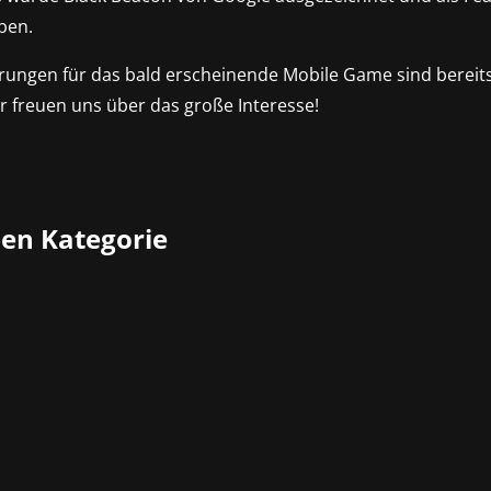
ben.
erungen für das bald erscheinende Mobile Game sind bereits
r freuen uns über das große Interesse!
ben Kategorie
 Crimson Desert von Pearl Abyss feiert seinen erfolgreichen
f ihre Reise quer durch den riesigen, nahtlos verbundenen