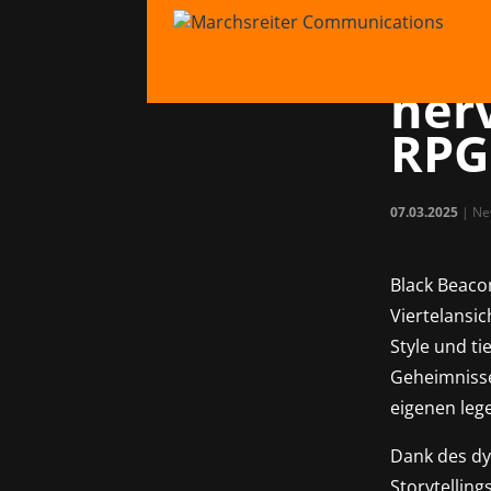
Vor
das
her
RPG
07.03.2025
|
Ne
Black Beaco
Viertelansi
Style und t
Geheimnisse
eigenen leg
Dank des dy
Storytellin