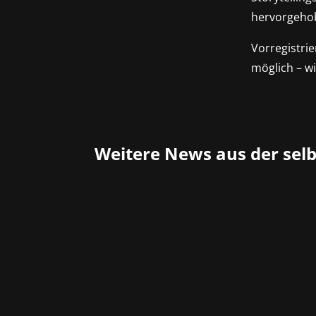
hervorgeho
Vorregistri
möglich – wi
Weitere News aus der sel
Das Open-World-Action-Adventure-Spiel
März um 23 Uhr können sich Spieler au