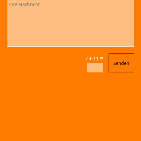
=
7 + 11
Senden