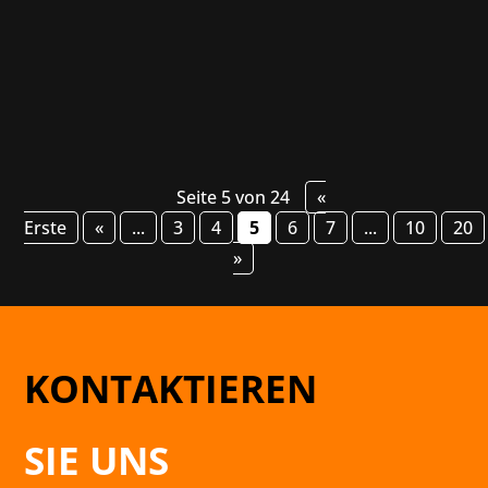
Weltraum- und Automatisierungsabenteuer
SpaceCraft, das kooperative...
Seite 5 von 24
«
Erste
«
...
3
4
5
6
7
...
10
20
»
KONTAKTIEREN
SIE UNS