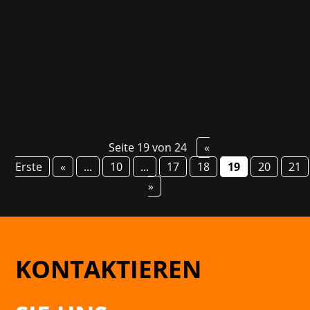
Veranstaltung seit der kürzlich gestarteten
Einreichungsphase, die übrigens noch bis zum
19. Januar läuft....
Seite 19 von 24
«
Erste
«
...
10
...
17
18
19
20
21
»
KONTAKTIEREN