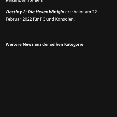
Reisenden stehlen?
Destiny 2: Die Hexenkönigin
erscheint am 22.
Februar 2022 für PC und Konsolen.
Weitere News aus der selben Kategorie
Unser gesamtes Team hat sich zur gamescom
(und ein paar zur devcom) nach Köln begeben