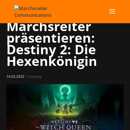
Bungie und
Marchsreiter
präsentieren:
Destiny 2: Die
Hexenkönigin
14.02.2022
|
Gaming