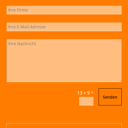
=
13 + 9
Senden