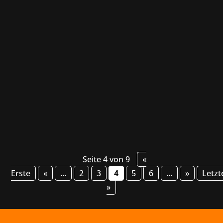
Nachdem wir bereits seit über zwei Jahren mit
SNK zusammengearbeitet haben, freuen wir
uns nun, verkünden zu können, dass wir von
jetzt an die PR-Aktivitäten des Kult-Fighting-
Game-Entwicklers nicht nur in Europa sondern
auch in den USA und Lateinamerika
koordinieren...
Seite 4 von 9
«
Erste
«
...
2
3
4
5
6
...
»
Letzt
»