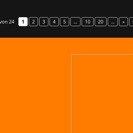
 von 24
1
2
3
4
5
...
10
20
...
»