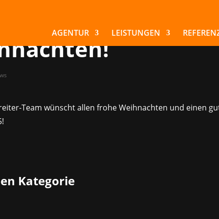
 Marchsreiter-Team
scht frohe
AGENTUR
LEISTUNGEN
REFEREN
hnachten!
ws
eiter-Team wünscht allen frohe Weihnachten und einen gu
5!
ben Kategorie