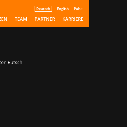
Deutsch
English
Polski
ZEN
TEAM
PARTNER
KARRIERE
ten Rutsch