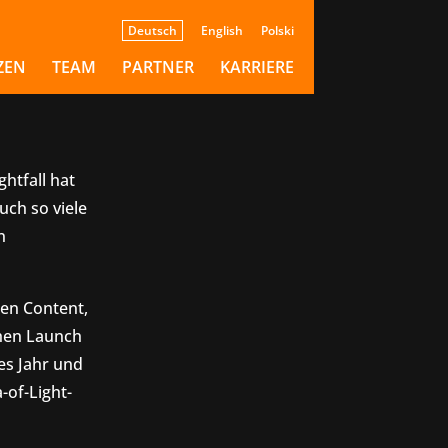
ht
Deutsch
English
Polski
ZEN
TEAM
PARTNER
KARRIERE
htfall hat
uch so viele
n
uen Content,
chen Launch
es Jahr und
-of-Light-