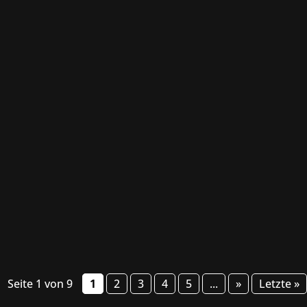
imulationsspezialisten Aerosoft verantwortlich. Die Firma a
mulatoren. Egal, ob Flugzeuge, Züge, Notfalleinsatzfahrzeug
Seite 1 von 9
1
2
3
4
5
...
»
Letzte »