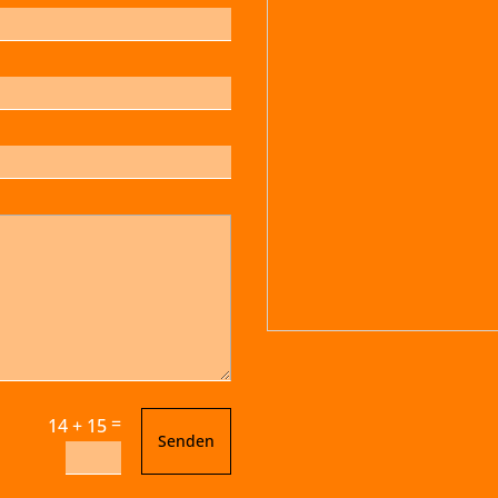
=
14 + 15
Senden