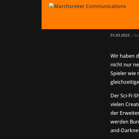
Dest
Rek
01.03.2023
|
Ga
Wir haben d
nicht nur ne
Spieler wie
gleichzeitig
Der Sci-Fi-S
vielen Crea
der Erweite
werden Bungi
and-Darknes