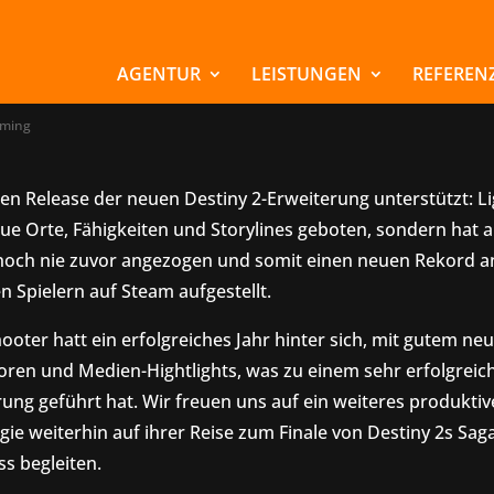
iny 2: Lightfall bric
orde
AGENTUR
LEISTUNGEN
REFEREN
ming
en Release der neuen Destiny 2-Erweiterung unterstützt: Lig
ue Orte, Fähigkeiten und Storylines geboten, sondern hat a
 noch nie zuvor angezogen und somit einen neuen Rekord a
en Spielern auf Steam aufgestellt.
hooter hatt ein erfolgreiches Jahr hinter sich, mit gutem ne
toren und Medien-Hightlights, was zu einem sehr erfolgrei
rung geführt hat. Wir freuen uns auf ein weiteres produktiv
e weiterhin auf ihrer Reise zum Finale von Destiny 2s Saga
s begleiten.