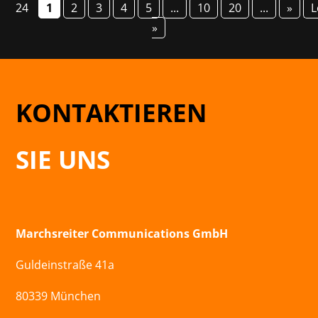
24
1
2
3
4
5
...
10
20
...
»
L
»
KONTAKTIEREN
SIE UNS
Marchsreiter Communications GmbH
Guldeinstraße 41a
80339 München