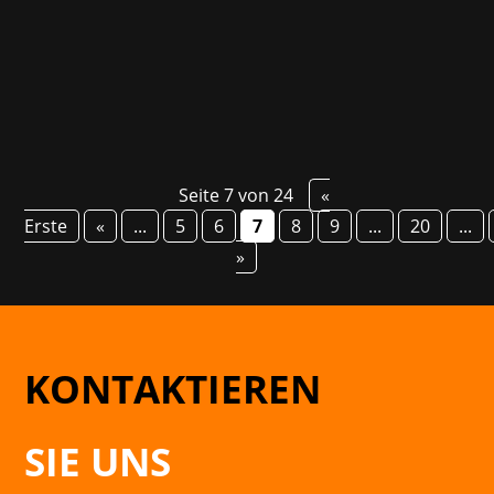
historische Ereignisse und Locations nach und
versetzt Nutzer nun mit dem neuesten...
Seite 7 von 24
«
Erste
«
...
5
6
7
8
9
...
20
...
»
KONTAKTIEREN
SIE UNS