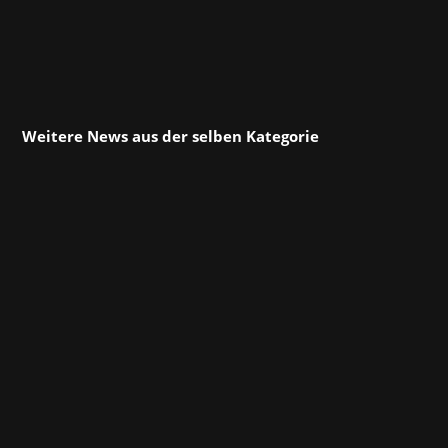
Weitere News aus der selben Kategorie
Am Dienstag hat Hotel Architect offiziell seine
Türen geöffnet – das chaotisch-charmante
Tycoon-Managementspiel von Pathos
Interactive und Wired Productions ist seit
dieser Woche im Steam Early Access! In der