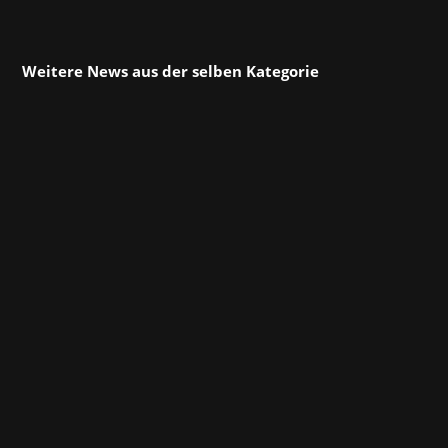
Weitere News aus der selben Kategorie
Das Open-World-Action-Adventure-Spiel
Crimson Desert von Pearl Abyss feiert seinen
erfolgreichen Launch und wir feiern mit! Seit
19. März um 23 Uhr können sich Spieler auf
ihre Reise quer durch den riesigen, nahtlos
verbundenen Kontinent Pywel begeben, um
die...