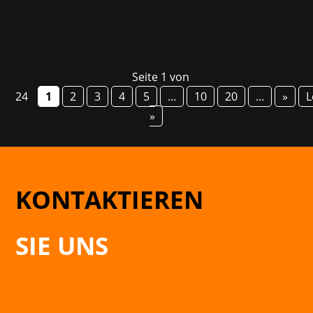
Seite 1 von
24
1
2
3
4
5
...
10
20
...
»
L
»
KONTAKTIEREN
SIE UNS