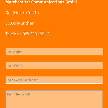
Marchsreiter Communications GmbH
Guldeinstraße 41a
80339 München
Telefon：089-519 199 42