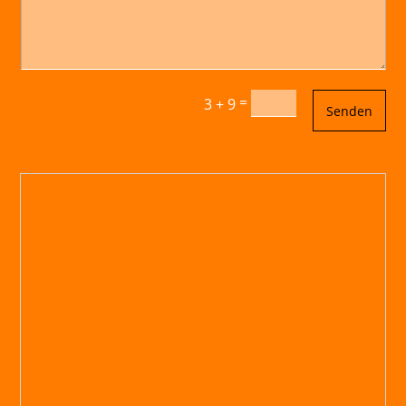
=
3 + 9
Senden