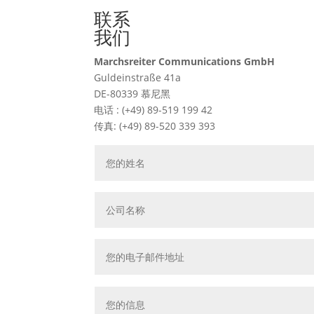
联系
我们
Marchsreiter Communications GmbH
Guldeinstraße 41a
DE-80339 慕尼黑
电话 : (+49) 89-519 199 42
传真: (+49) 89-520 339 393