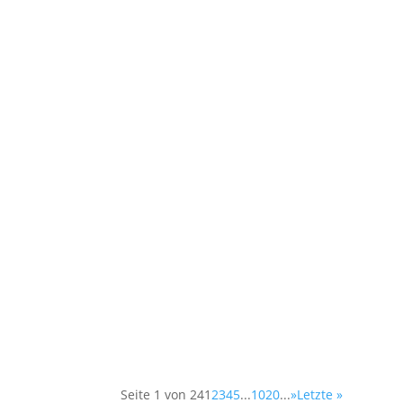
Klang Games präsentierten bei “FGS Live F
geringerem als der isländischen Sängerin Bj
Vom 6. bis zum 8. März findet in diesem Ja
Kleine Olympiahalle ein, um dort zahlreich
Seite 1 von 24
1
2
3
4
5
...
10
20
...
»
Letzte »