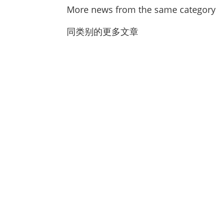
More news from the same category
同类别的更多文章
Das Open-World-Action-Adventure-Spiel Crim
können sich Spieler auf ihre Reise quer du