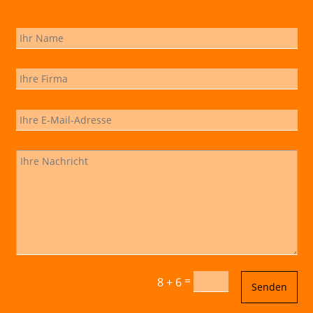
=
8 + 6
Senden