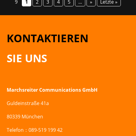
9
1
2
3
4
5
...
»
Letzte »
KONTAKTIEREN
SIE UNS
Marchsreiter Communications GmbH
Guldeinstraße 41a
80339 München
Telefon：089-519 199 42