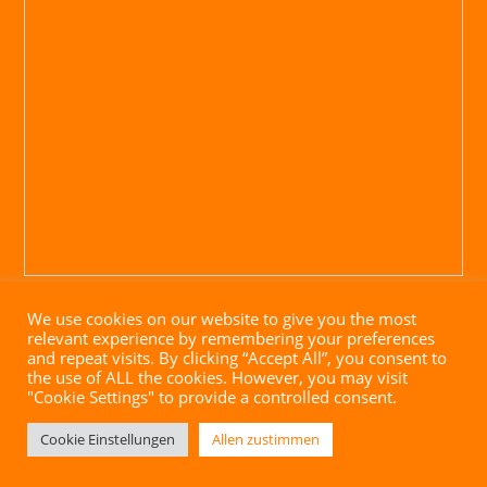
We use cookies on our website to give you the most
relevant experience by remembering your preferences
and repeat visits. By clicking “Accept All”, you consent to
the use of ALL the cookies. However, you may visit
"Cookie Settings" to provide a controlled consent.
Impressum
|
Datenschutz
|
AGB
| Website mit ♥ von
Cookie Einstellungen
Allen zustimmen
brandgrad° GmbH