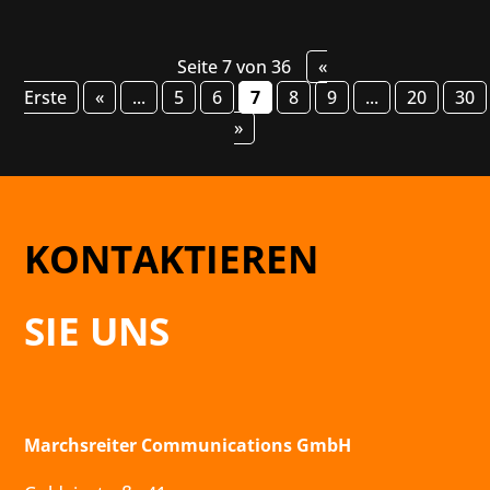
Seite 7 von 36
«
Erste
«
...
5
6
7
8
9
...
20
30
»
KONTAKTIEREN
SIE UNS
Marchsreiter Communications GmbH