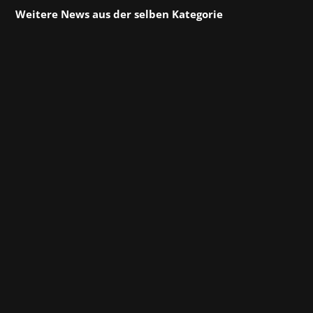
Weitere News aus der selben Kategorie
Am Dienstag hat Hotel Architect offiziell seine
Türen geöffnet – das chaotisch-charmante
Tycoon-Managementspiel von Pathos
Interactive und Wired Productions ist seit
dieser Woche im Steam Early Access! In der
Rolle eines ehrgeizigen Hotelbesitzers
errichten Spieler...