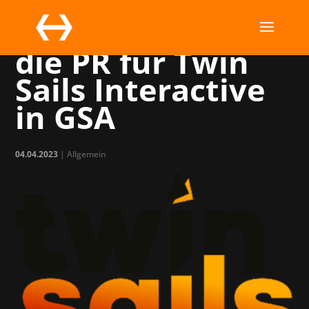
MC übernimmt
die PR für Twin
Sails Interactive
in GSA
04.04.2023
| Allgemein